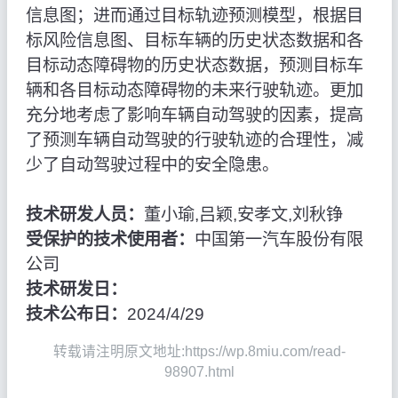
信息图；进而通过目标轨迹预测模型，根据目
标风险信息图、目标车辆的历史状态数据和各
目标动态障碍物的历史状态数据，预测目标车
辆和各目标动态障碍物的未来行驶轨迹。更加
充分地考虑了影响车辆自动驾驶的因素，提高
了预测车辆自动驾驶的行驶轨迹的合理性，减
少了自动驾驶过程中的安全隐患。
技术研发人员：
董小瑜,吕颖,安孝文,刘秋铮
受保护的技术使用者：
中国第一汽车股份有限
公司
技术研发日：
技术公布日：
2024/4/29
转载请注明原文地址:https://wp.8miu.com/read-
98907.html