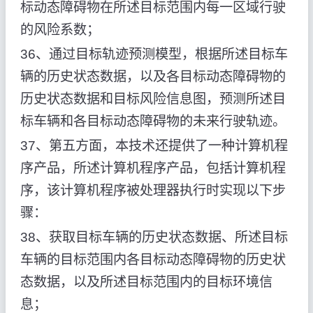
标动态障碍物在所述目标范围内每一区域行驶
的风险系数；
36、通过目标轨迹预测模型，根据所述目标车
辆的历史状态数据，以及各目标动态障碍物的
历史状态数据和目标风险信息图，预测所述目
标车辆和各目标动态障碍物的未来行驶轨迹。
37、第五方面，本技术还提供了一种计算机程
序产品，所述计算机程序产品，包括计算机程
序，该计算机程序被处理器执行时实现以下步
骤：
38、获取目标车辆的历史状态数据、所述目标
车辆的目标范围内各目标动态障碍物的历史状
态数据，以及所述目标范围内的目标环境信
息；