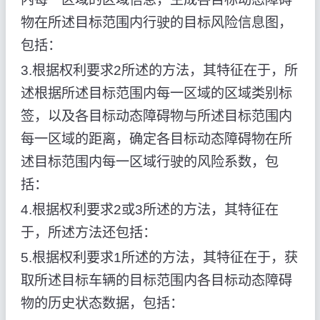
物在所述目标范围内行驶的目标风险信息图，
包括：
3.根据权利要求2所述的方法，其特征在于，所
述根据所述目标范围内每一区域的区域类别标
签，以及各目标动态障碍物与所述目标范围内
每一区域的距离，确定各目标动态障碍物在所
述目标范围内每一区域行驶的风险系数，包
括：
4.根据权利要求2或3所述的方法，其特征在
于，所述方法还包括：
5.根据权利要求1所述的方法，其特征在于，获
取所述目标车辆的目标范围内各目标动态障碍
物的历史状态数据，包括：