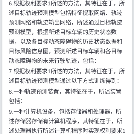
6.根据权利要求1所述的方法，其特征在于，所
述目标轨迹预测模型包括特征提取网络、轨迹
预测网络和轨迹输出网络，所述通过目标轨迹
预测模型，根据所述目标车辆的历史状态数
据，以及各目标动态障碍物的历史状态数据和
目标风险信息图，预测所述目标车辆和各目标
动态障碍物的未来行驶轨迹，包括：
7.根据权利要求1所述的方法，其特征在于，所
述目标轨迹预测模型通过以下方式训练得到：
8.一种轨迹预测装置，其特征在于，所述装置
包括：
9.一种计算机设备，包括存储器和处理器，所
述存储器存储有计算机程序，其特征在于，所
述处理器执行所述计算机程序时实现权利要求1