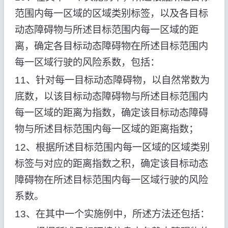
范围内每一区域的区域类别标签，以及各目标
动态障碍物与所述目标范围内每一区域的距
离，确定各目标动态障碍物在所述目标范围内
每一区域行驶的风险系数，包括：
11、针对每一目标动态障碍物，以自然常数为
底数，以该目标动态障碍物与所述目标范围内
每一区域的距离为指数，确定该目标动态障碍
物与所述目标范围内每一区域的距离指数；
12、根据所述目标范围内每一区域的区域类别
标签与对应的距离指数之积，确定该目标动态
障碍物在所述目标范围内每一区域行驶的风险
系数。
13、在其中一个实施例中，所述方法还包括：