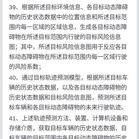
39、根据所述目标环境信息、各目标动态障碍
物的历史状态数据中的位置信息和所述目标范
围内每一区域的区域信息，生成各目标动态障
碍物在所述目标范围内行驶的目标风险信息
图；其中，所述目标风险信息图用于反应各目
标动态障碍物在所述目标范围内每一区域行驶
的风险系数；
40、通过目标轨迹预测模型，根据所述目标车
辆的历史状态数据，以及各目标动态障碍物的
历史状态数据和目标风险信息图，预测所述目
标车辆和各目标动态障碍物的未来行驶轨迹。
41、上述轨迹预测方法、装置、计算机设备和
存储介质，获取目标车辆的历史状态数据、目
标车辆的目标范围内各目标动态障碍物的历史