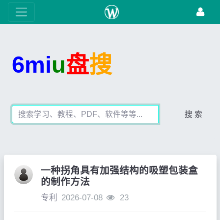
6mi
u
盘
搜
搜 索
一种拐角具有加强结构的吸塑包装盒
的制作方法
专利
2026-07-08
23