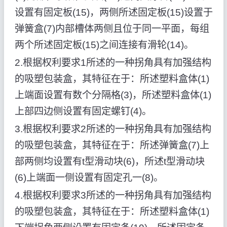
设置有固定板(15)，两侧所述固定板(15)设置于
弹簧盒(7)内部槽体两侧且位于同一平面，每组
两个所述固定板(15)之间连接有滑轮(14)。
2.根据权利要求1所述的一种拐角具有加强结构
的吸塑包装盒，其特征在于：所述塑料盒体(1)
上端面设置有数个分隔格(3)，所述塑料盒体(1)
上部四边侧设置有固定螺钉(4)。
3.根据权利要求2所述的一种拐角具有加强结构
的吸塑包装盒，其特征在于：所述弹簧盒(7)上
部两侧均设置有t型滑动块(6)，所述t型滑动块
(6)上端面一侧设置有固定孔一(8)。
4.根据权利要求3所述的一种拐角具有加强结构
的吸塑包装盒，其特征在于：所述塑料盒体(1)