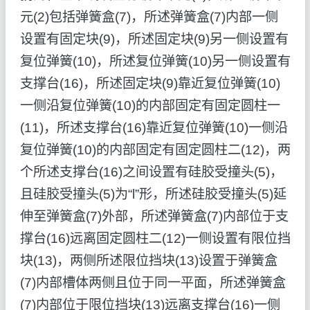
元(2)包括弹簧盒(7)，所述弹簧盒(7)内部一侧
设置有固定块(9)，所述固定块(9)另一侧设置有
复位弹簧(10)，所述复位弹簧(10)另一侧设置有
支撑台(16)，所述固定块(9)靠近复位弹簧(10)
一侧沿复位弹簧(10)的内部固定有固定圆柱一
(11)，所述支撑台(16)靠近复位弹簧(10)一侧沿
复位弹簧(10)的内部固定有固定圆柱二(12)，两
个所述支撑台(16)之间设置有硅胶受撞头(5)，
且硅胶受撞头(5)为“l”形，所述硅胶受撞头(5)延
伸至弹簧盒(7)外部，所述弹簧盒(7)内部位于支
撑台(16)远离固定圆柱二(12)一侧设置有限位挡
块(13)，两侧所述限位挡块(13)设置于弹簧盒
(7)内部槽体两侧且位于同一平面，所述弹簧盒
(7)内部位于限位挡块(13)远离支撑台(16)一侧