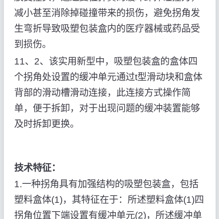
减小甚至消除掉碰撞带来的损伤，避免拐角发
生弯折导致吸塑包装盒内的医疗器械或药品受
到损伤。
11、2、该实用新型中，吸塑包装盒的盒体四
个拐角处设置的缓冲单元通过t型滑动块和盒体
背部的滑动槽滑动连接，此连接方式操作简
单，便于拆卸，对于出现问题的缓冲装置能够
及时拆卸更换。
技术特征：
1.一种拐角具有加强结构的吸塑包装盒，包括
塑料盒体(1)，其特征在于：所述塑料盒体(1)四
拐角位置下端设置有缓冲单元(2)，所述缓冲单