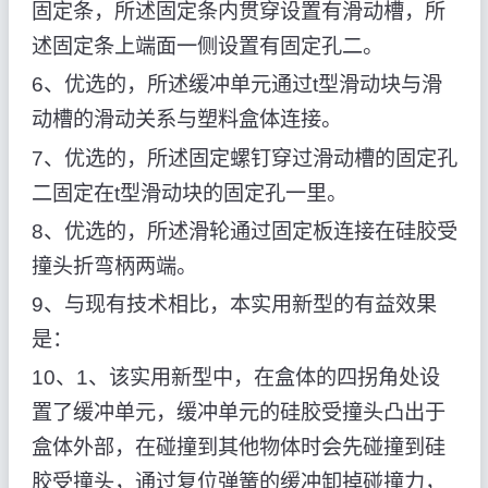
固定条，所述固定条内贯穿设置有滑动槽，所
述固定条上端面一侧设置有固定孔二。
6、优选的，所述缓冲单元通过t型滑动块与滑
动槽的滑动关系与塑料盒体连接。
7、优选的，所述固定螺钉穿过滑动槽的固定孔
二固定在t型滑动块的固定孔一里。
8、优选的，所述滑轮通过固定板连接在硅胶受
撞头折弯柄两端。
9、与现有技术相比，本实用新型的有益效果
是：
10、1、该实用新型中，在盒体的四拐角处设
置了缓冲单元，缓冲单元的硅胶受撞头凸出于
盒体外部，在碰撞到其他物体时会先碰撞到硅
胶受撞头，通过复位弹簧的缓冲卸掉碰撞力，